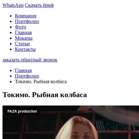
WhatsApp
Скачать бриф
Компания
Портфолио
Фото
Главная
Мокапы
Статьи
Контакты
заказать обратный звонок
Главная
Портфолио
Токимо. Рыбная колбаса
Токимо. Рыбная колбаса